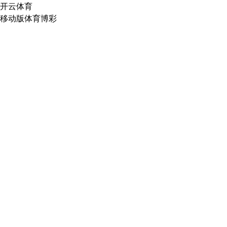
开云体育
移动版体育博彩