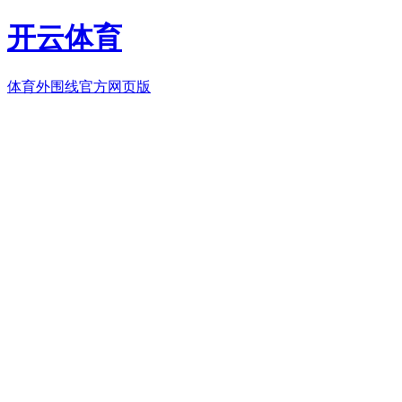
开云体育
体育外围线官方网页版